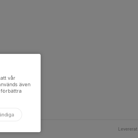
att vår
 används även
 förbättra
ändiga
Levererat