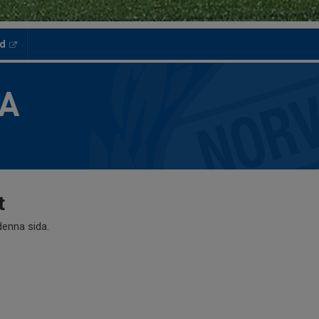
ed
LA
t
 denna sida.