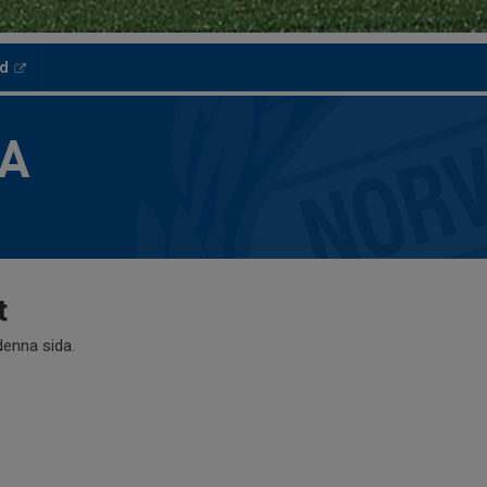
ed
LA
t
 denna sida.