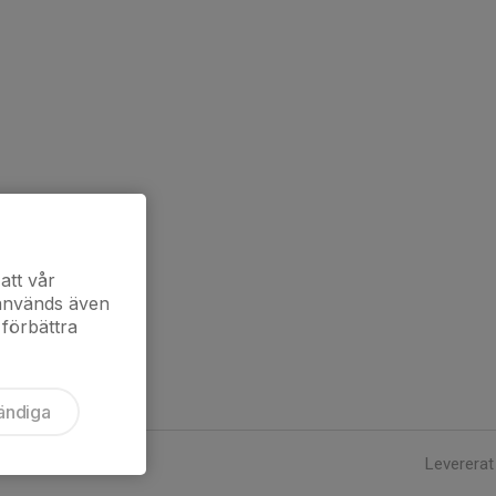
att vår
 används även
 förbättra
ändiga
Levererat