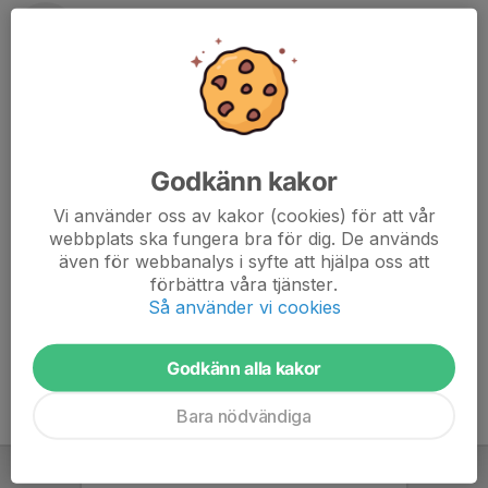
Anna-Lena Bengtsson
Tränare
070-540 16 87
annalenajson@hotmail.com
Cecilia Arvidsson
Tränare
Godkänn kakor
073-802 58 52
f012@varounited.se
Vi använder oss av kakor (cookies) för att vår
webbplats ska fungera bra för dig. De används
Olof Claesson
även för webbanalys i syfte att hjälpa oss att
Tränare
förbättra våra tjänster.
070-666 72 67
Så använder vi cookies
olof.claesson82@gmail.com
Godkänn alla kakor
Bara nödvändiga