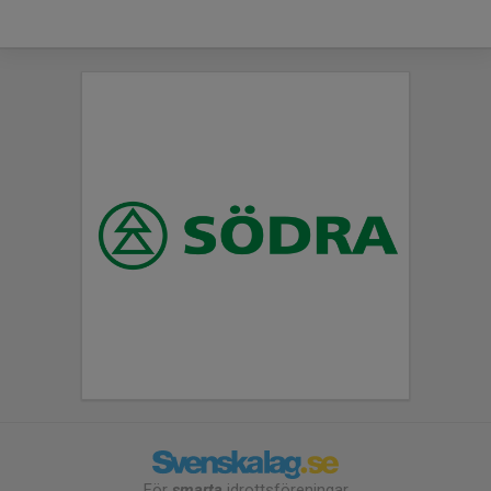
För
smarta
idrottsföreningar