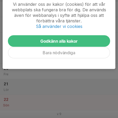
Vi använder oss av kakor (cookies) för att vår
16
webbplats ska fungera bra för dig. De används
Mån
även för webbanalys i syfte att hjälpa oss att
förbättra våra tjänster.
17
Så använder vi cookies
Tis
18
Godkänn alla kakor
Ons
Bara nödvändiga
19
Tor
20
Fre
21
Lör
22
Sön
v.9