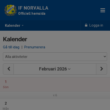
IF NORVALLA
Officiell hemsida
Logga in
Kalender
Kalender
Gå till idag
|
Prenumerera
Februari 2026
1
Sön
v.6
2
Mån