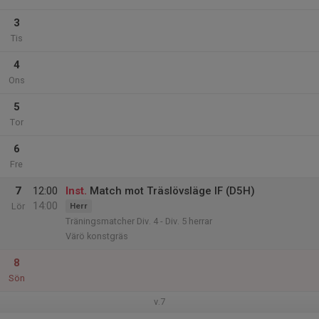
3
Tis
4
Ons
5
Tor
6
Fre
7
12:00
Inst.
Match mot Träslövsläge IF (D5H)
14:00
Lör
Herr
Träningsmatcher Div. 4 - Div. 5 herrar
Värö konstgräs
8
Sön
v.7