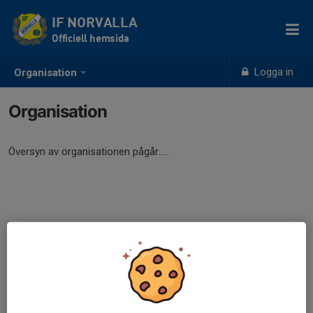
IF NORVALLA
Officiell hemsida
Logga in
Organisation
Organisation
Översyn av organisationen pågår.....