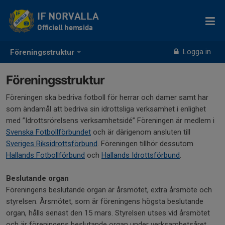
IF NORVALLA
Officiell hemsida
Logga in
Föreningsstruktur
Föreningsstruktur
Föreningen ska bedriva fotboll för herrar och damer samt har
som ändamål att bedriva sin idrottsliga verksamhet i enlighet
med ”Idrottsrörelsens verksamhetsidé” Föreningen är medlem i
Svenska Fotbollförbundet
och är därigenom ansluten till
Sveriges Riksidrottsförbund
. Föreningen tillhör dessutom
Hallands Fotbollförbund
och
Hallands Idrottsförbund
.
Beslutande organ
Föreningens beslutande organ är årsmötet, extra årsmöte och
styrelsen. Årsmötet, som är föreningens högsta beslutande
organ, hålls senast den 15 mars. Styrelsen utses vid årsmötet
och är föreningens beslutande organ under verksamhetsåret.