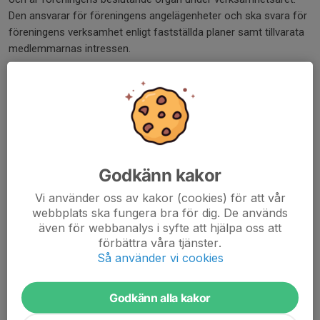
Den ansvarar för föreningens angelägenheter och ska svara för
föreningens verksamhet enligt fastställda planer samt tillvarata
medlemmarnas intressen.
Utskott
Föreningen har för sin idrottsliga verksamhet utskott för
Fotboll-Herrar och Fotboll-Damer. Ledningen för varje utskott
utövas av en utskottsstyrelse, som väljes av styrelsen i
samverkan med valberedningen.
Godkänn kakor
Kommittéer och arbetsgrupper
Styrelsen har utsett en julmarknadskommitté, som svarar för
Vi använder oss av kakor (cookies) för att vår
webbplats ska fungera bra för dig. De används
julmarknad på Norvalla Marknad och en idrottsplatskommitté,
även för webbanalys i syfte att hjälpa oss att
som svarar för Norvalla IP (fotbollsplaner och fastigheter).
förbättra våra tjänster.
Styrelsen utser dessutom arbetsgrupper för t.ex.
Så använder vi cookies
midsommarfest och påskpromenad.
Verksamhets- och räkenskapsår
Godkänn alla kakor
Föreningens verksamhetsår och räkenskapsår omfattar tiden