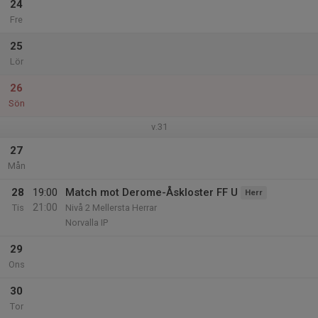
24
Fre
25
Lör
26
Sön
v.31
27
Mån
28
19:00
Match mot Derome-Åskloster FF U
Herr
21:00
Tis
Nivå 2 Mellersta Herrar
Norvalla IP
29
Ons
30
Tor