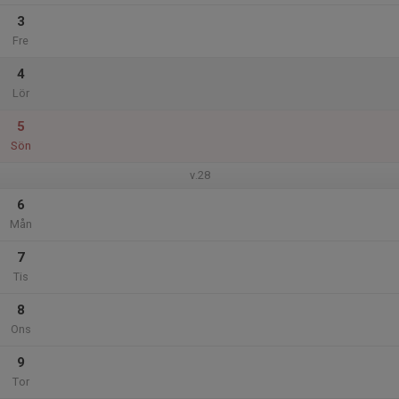
3
Fre
4
Lör
5
Sön
v.28
6
Mån
7
Tis
8
Ons
9
Tor