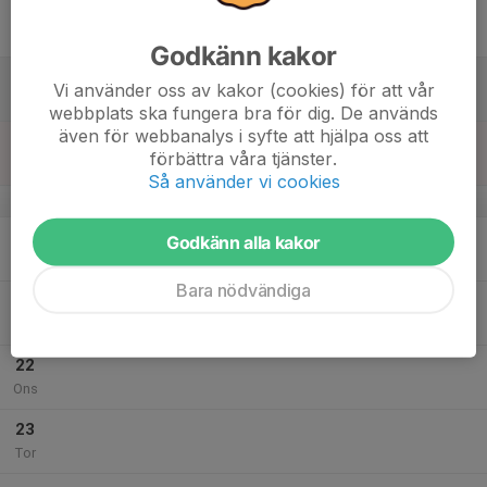
17
Fre
Godkänn kakor
18
Vi använder oss av kakor (cookies) för att vår
Lör
webbplats ska fungera bra för dig. De används
även för webbanalys i syfte att hjälpa oss att
19
förbättra våra tjänster.
Sön
Så använder vi cookies
v.30
20
Godkänn alla kakor
Mån
Bara nödvändiga
21
Tis
22
Ons
23
Tor