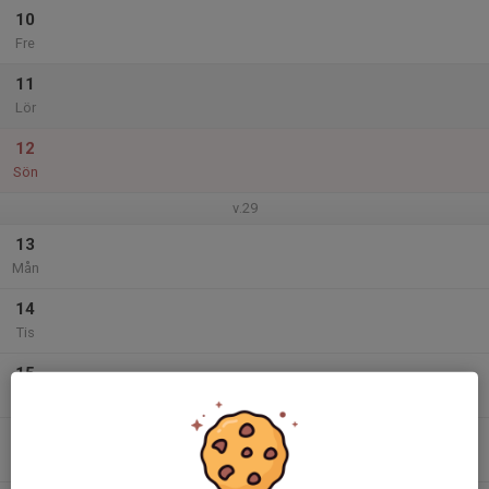
10
Fre
11
Lör
12
Sön
v.29
13
Mån
14
Tis
15
Ons
16
Tor